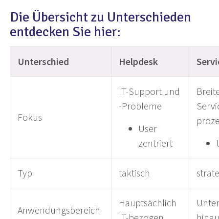
Die Übersicht zu Unterschieden
entdecken Sie hier:
Unterschied
Helpdesk
Servi
IT-Support und
Breit
-Probleme
Servi
Fokus
proz
User
zentriert
Typ
taktisch
strat
Hauptsächlich
Unter
Anwendungsbereich
IT-bezogen
hinau