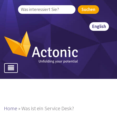
Suchen
nach:
English
Home
»
Was ist ein Service Desk?