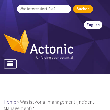
Suchen
nach:
English
Home
»
Was ist Vorfallmanagement (Incident-
Management)?