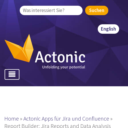
Suchen
nach:
English
Home
»
Actonic Apps für Jira und Confluence
»
Report Builder: Jira Reports and Data Analysis