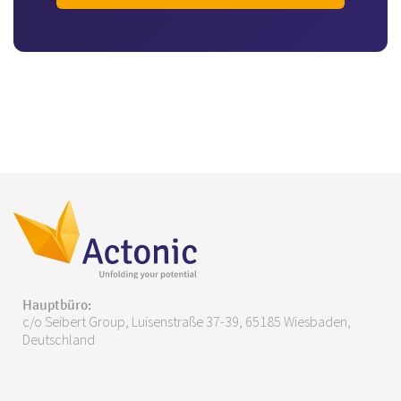
Hauptbüro:
c/o Seibert Group, Luisenstraße 37-39, 65185 Wiesbaden,
Deutschland