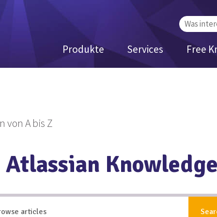
Suchen
nach:
Produkte
Services
Free K
n von A bis Z
 Atlassian Knowledg
Sear