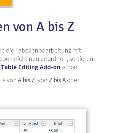
n von A bis Z
ie die Tabellenbearbeitung mit
 eben nicht neu anordnen, sortieren
e Table
Editing
Add-on
schon.
rte von
A bis Z
, von
Z bis A
oder