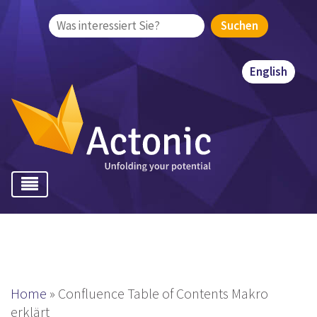
Suchen
nach:
English
Home
»
Confluence Table of Contents Makro
erklärt