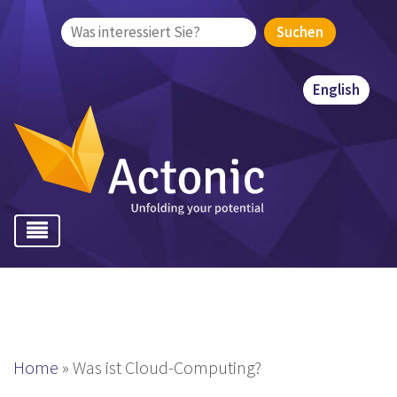
Suchen
nach:
English
Home
»
Was ist Cloud-Computing?