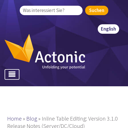
Suchen
nach:
English
Home
»
Blog
»
Inline Table Editing: Version 3.1.0
Release Notes (Server/DC/Cloud)