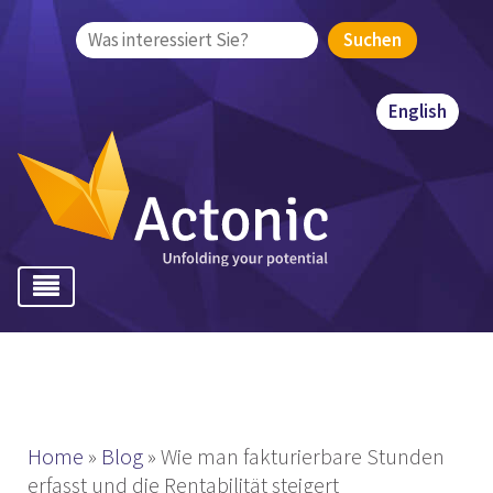
Suchen
nach:
English
Home
»
Blog
»
Wie man fakturierbare Stunden
erfasst und die Rentabilität steigert