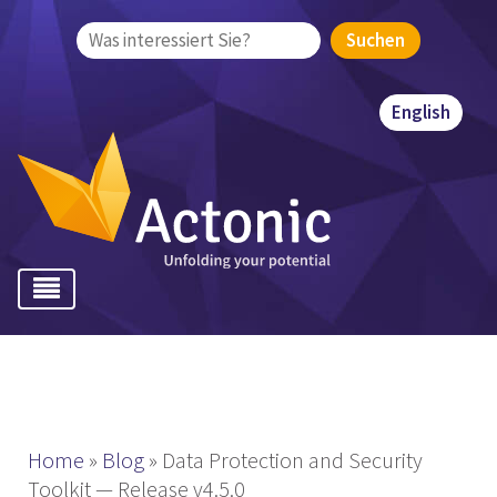
Suchen
nach:
English
Home
»
Blog
»
Data Protection and Security
Toolkit — Release v4.5.0