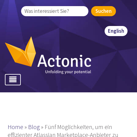
Suchen
nach:
English
Home
»
Blog
»
Fünf Möglichkeiten, um ein
effizienter Atlassian Marketplace-Anbieter zu