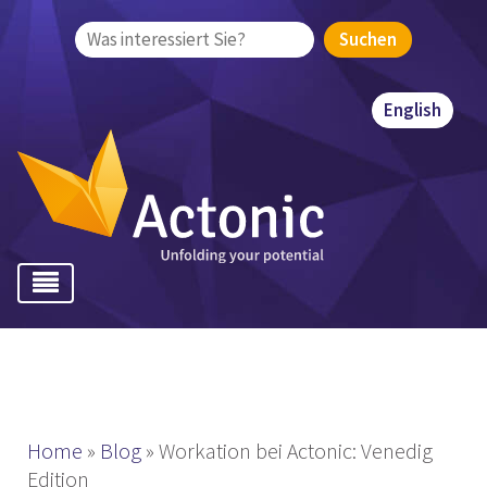
Suchen
nach:
English
Home
»
Blog
»
Workation bei Actonic: Venedig
Edition