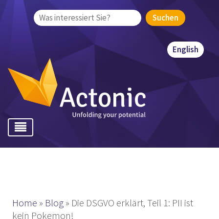
Suchen
nach:
English
Home
»
Blog
»
Die DSGVO erklärt, Teil 1: PII ist
kein Pokemon!