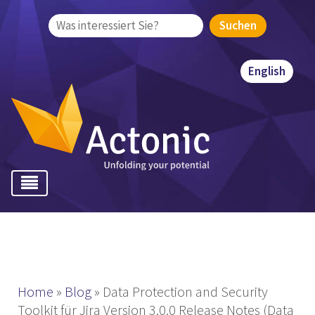
Suchen
nach:
English
Home
»
Blog
»
Data Protection and Security
Toolkit für Jira Version 3.0.0 Release Notes (Data