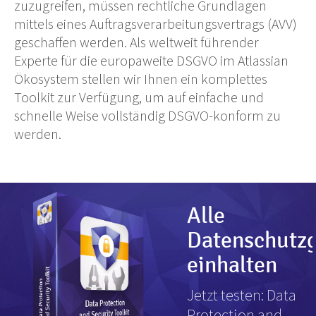
zuzugreifen, müssen rechtliche Grundlagen
mittels eines Auftragsverarbeitungsvertrags (AVV)
geschaffen werden. Als weltweit führender
Experte für die europaweite DSGVO im Atlassian
Ökosystem stellen wir Ihnen ein komplettes
Toolkit zur Verfügung, um auf einfache und
schnelle Weise vollständig DSGVO-konform zu
werden.
Alle
Datenschutzg
einhalten
Jetzt testen: Data
Protection and