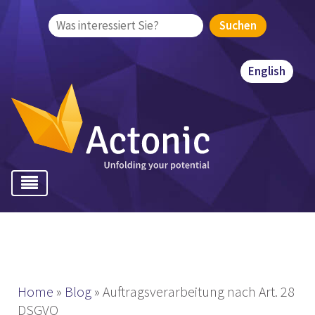
Suchen
nach:
English
Home
»
Blog
»
Auftragsverarbeitung nach Art. 28
DSGVO