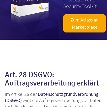
Security Toolkit
Zum Atlassian
Marketplace
Art. 28 DSGVO:
Auftragsverarbeitung erklärt
Im Artikel 28 der
Datenschutzgrundverordnung
(DSGVO)
wird die Auftragsverarbeitung von Daten
rechtlich festgelegt. Doch was genau bedeutet