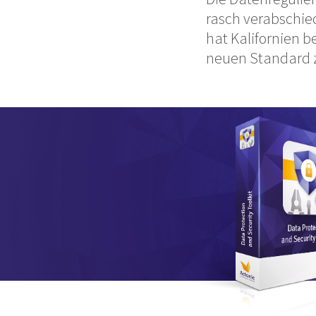
rasch verabschie
hat Kalifornien 
neuen Standard z