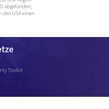
VO abgefunden,
in den USA einen
etze
ity Toolkit