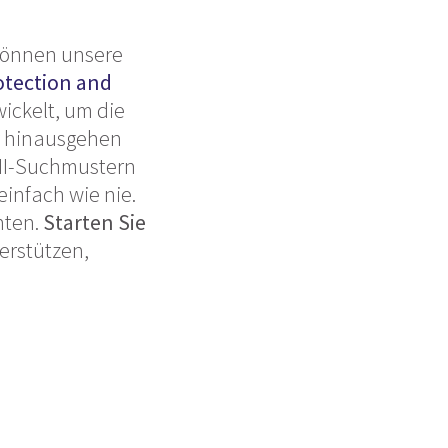
können unsere
otection and
wickelt, um die
er hinausgehen
PII-Suchmustern
einfach wie nie.
hten.
Starten Sie
erstützen,