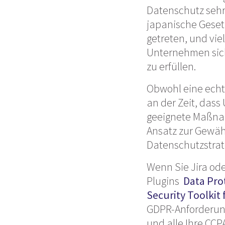
Datenschutz sehr
japanische Geset
getreten, und viel
Unternehmen sich
zu erfüllen.
Obwohl eine echte
an der Zeit, das
geeignete Maßnah
Ansatz zur Gewäh
Datenschutzstrat
Wenn Sie Jira od
Plugins
Data Prot
Security Toolkit
GDPR-Anforderung
und alle Ihre CC