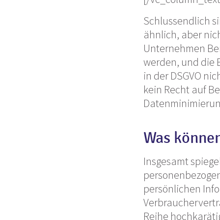
Schlussendlich s
ähnlich, aber nic
Unternehmen Benu
werden, und die B
in der DSGVO nic
kein Recht auf B
Datenminimierung
Was können 
Insgesamt spiegel
personenbezogene
persönlichen Inf
Verbrauchervertr
Reihe hochkarät