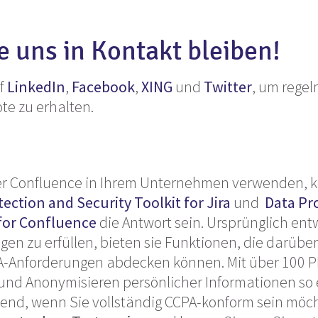
e uns in Kontakt bleiben!
uf
LinkedIn
,
Facebook
,
XING
und
Twitter
, um rege
te zu erhalten.
er Confluence in Ihrem Unternehmen verwenden, 
ection and Security Toolkit for Jira
und
Data Pr
 for Confluence
die Antwort sein. Ursprünglich ent
en zu erfüllen, bieten sie Funktionen, die darüb
PA-Anforderungen abdecken können. Mit über 100 
 und Anonymisieren persönlicher Informationen so 
idend, wenn Sie vollständig CCPA-konform sein möc