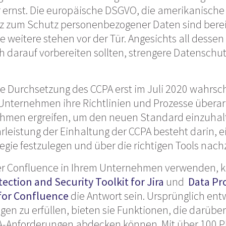
 ernst. Die europäische DSGVO, die amerikanisch
z zum Schutz personenbezogener Daten sind bereit
e weitere stehen vor der Tür. Angesichts all dessen
 darauf vorbereiten sollten, strengere Datensch
 Durchsetzung des CCPA erst im Juli 2020 wahrschei
s Unternehmen ihre Richtlinien und Prozesse übera
men ergreifen, um den neuen Standard einzuhalt
rleistung der Einhaltung der CCPA besteht darin,
egie festzulegen und über die richtigen Tools nac
er Confluence in Ihrem Unternehmen verwenden, 
ection and Security Toolkit for Jira
und
Data Pr
 for Confluence
die Antwort sein. Ursprünglich ent
en zu erfüllen, bieten sie Funktionen, die darüb
PA-Anforderungen abdecken können. Mit über 100 