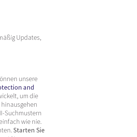
lmäßig Updates,
können unsere
otection and
wickelt, um die
er hinausgehen
PII-Suchmustern
einfach wie nie.
hten.
Starten Sie