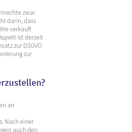
rnrechte zwar
ht darin, dass
tte verkauft
pekt ist derzeit
ensatz zur DSGVO
orderung zur
rzustellen?
gen an
s. Nach einer
ungen auch den