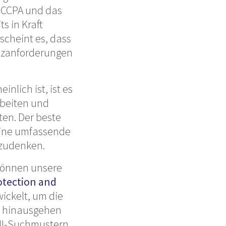
e CCPA und das
s in Kraft
 scheint es, dass
utzanforderungen
nlich ist, ist es
rbeiten und
en. Der beste
 eine umfassende
hzudenken.
können unsere
otection and
wickelt, um die
er hinausgehen
PII-Suchmustern